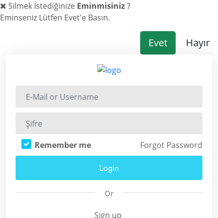
Silmek İstediğinize
Eminmisiniz
?
Eminseniz Lütfen Evet'e Basın.
Evet
Hayır
Remember me
Forgot Password
Login
Or
Sign up